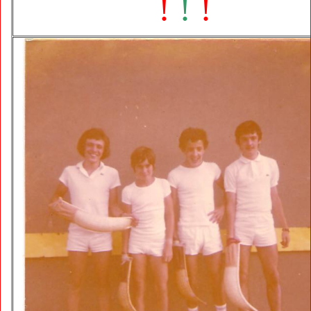
!
!
!