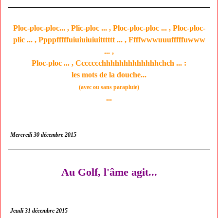
Ploc-ploc-ploc... , Plic-ploc ... , Ploc-ploc-ploc ... , Ploc-ploc-
plic ... , Ppppfffffuiuiuiuiuitttttt ... , Ffffwwwuuufffffuwww
... ,
Ploc-ploc ... , Ccccccchhhhhhhhhhhhhchch ... :
les mots de la douche...
(avec ou sans parapluie)
...
Mercredi 30 décembre 2015
Au Golf, l'âme agit...
Jeudi 31 décembre 2015