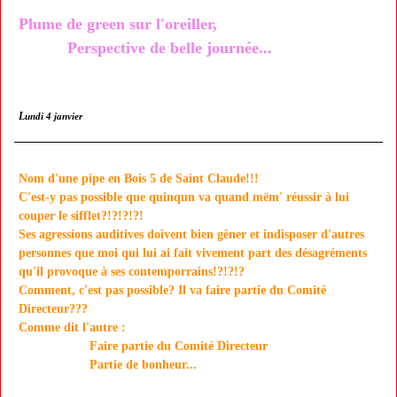
Plume de green sur l'oreiller,
Perspective de belle journée...
L
undi 4 janvier
Nom d'une pipe en Bois 5 de Saint Claude!!!
C'est-y pas possible que quinqun va quand mëm' réussir à lui
couper le sifflet?!?!?!?!
Ses agressions auditives doivent bien gêner et indisposer d'autres
personnes que moi qui lui ai fait vivement part des désagréments
qu'il provoque à ses contemporrains!?!?!?
Comment, c'est pas possible? Il va faire partie du Comité
Directeur???
Comme dit l'autre :
Faire partie du Comité Directeur
Partie de bonheur...